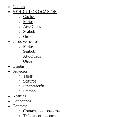
Coches
VEHÍCULOS OCASIÓN
Coches
Motos
Atv/Quads
Seabob
Otros
Otros vehículos
Motos
Seabob
Atv/Quads
Otros
Ofertas
Servicios
Taller
Seguros
Financiación
Lavado
Noticias
Conócenos
Contacto
Contacta con nosotros
Trabaja con nosotros