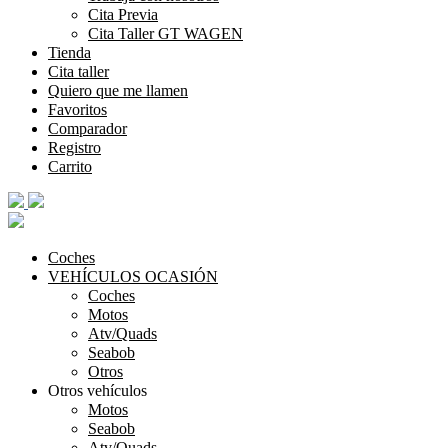
Cita Previa
Cita Taller GT WAGEN
Tienda
Cita taller
Quiero que me llamen
Favoritos
Comparador
Registro
Carrito
Coches
VEHÍCULOS OCASIÓN
Coches
Motos
Atv/Quads
Seabob
Otros
Otros vehículos
Motos
Seabob
Atv/Quads